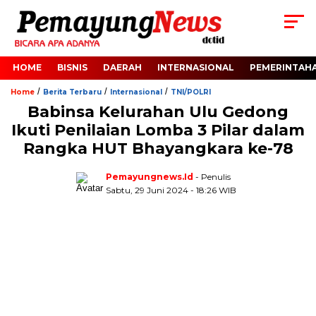
HOME
BISNIS
DAERAH
INTERNASIONAL
PEMERINTAH
/
/
/
Home
Berita Terbaru
Internasional
TNI/POLRI
Babinsa Kelurahan Ulu Gedong
Ikuti Penilaian Lomba 3 Pilar dalam
Rangka HUT Bhayangkara ke-78
Pemayungnews.id
- Penulis
Sabtu, 29 Juni 2024 - 18:26 WIB