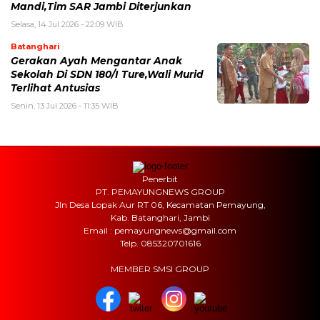
Mandi,Tim SAR Jambi Diterjunkan
Selasa, 14 Jul 2026 - 22:09 WIB
Batanghari
Gerakan Ayah Mengantar Anak
Sekolah Di SDN 180/I Ture,Wali Murid
Terlihat Antusias
Senin, 13 Jul 2026 - 11:35 WIB
Penerbit
PT. PEMAYUNGNEWS GROUP
Jln Desa Lopak Aur RT 06, Kecamatan Pemayung,
Kab. Batanghari, Jambi
Email : pemayungnews@gmail.com
Telp. 085320701616
MEMBER SMSI GROUP