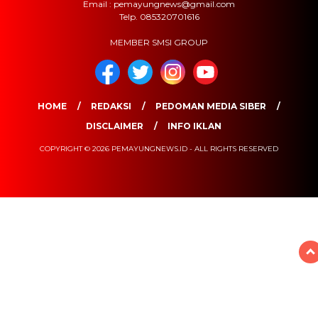
Email : pemayungnews@gmail.com
Telp. 085320701616
MEMBER SMSI GROUP
HOME
REDAKSI
PEDOMAN MEDIA SIBER
DISCLAIMER
INFO IKLAN
COPYRIGHT © 2026 PEMAYUNGNEWS.ID - ALL RIGHTS RESERVED