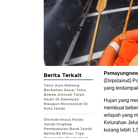
Pemayungnews
Berita Terkait
(Dirpolairud) 
Telur Asin Matang
yang terdampak 
Berbahan Dasar Telur
Bebek Aminah Telah
Hadir Di Swalayan
Hujan yang men
Maupun Minimarket Di
membuat beberap
Kota Jambi
wilayah yang me
Ditreskrimsus Polda
Kelurahan Jelut
Jambi Ungkap
Pembobolan Bank Jambi
kurang lebih 1,
Rp144,82 Miliar, Tiga