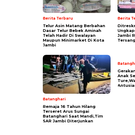
Berita Terbaru
Berita T
Telur Asin Matang Berbahan
Ditresk
Dasar Telur Bebek Aminah
Ungkap
Telah Hadir Di Swalayan
Jambi R
Maupun Minimarket Di Kota
Tersan
Jambi
Batangh
Geraka
Anak Se
Ture,Wa
Antusia
Batanghari
Remaja 16 Tahun Hilang
Terseret Arus Sungai
Batanghari Saat Mandi,Tim
SAR Jambi Diterjunkan