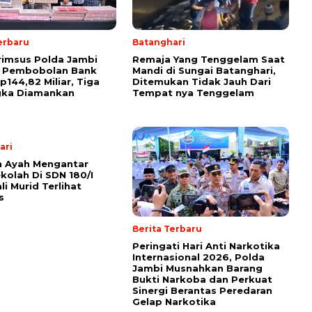
erbaru
Batanghari
rimsus Polda Jambi
Remaja Yang Tenggelam Saat
 Pembobolan Bank
Mandi di Sungai Batanghari,
p144,82 Miliar, Tiga
Ditemukan Tidak Jauh Dari
gka Diamankan
Tempat nya Tenggelam
ari
n Ayah Mengantar
kolah Di SDN 180/I
li Murid Terlihat
s
Berita Terbaru
Peringati Hari Anti Narkotika
Internasional 2026, Polda
Jambi Musnahkan Barang
Bukti Narkoba dan Perkuat
Sinergi Berantas Peredaran
Gelap Narkotika