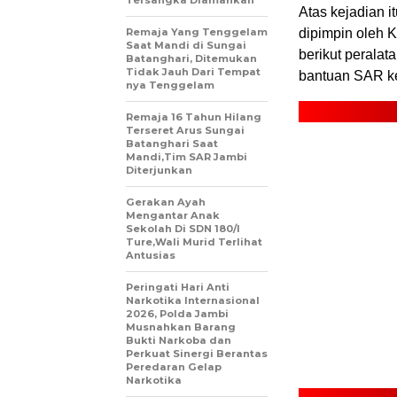
Tersangka Diamankan
Atas kejadian 
Remaja Yang Tenggelam
dipimpin oleh 
Saat Mandi di Sungai
berikut perala
Batanghari, Ditemukan
Tidak Jauh Dari Tempat
bantuan SAR ke
nya Tenggelam
Remaja 16 Tahun Hilang
Terseret Arus Sungai
Batanghari Saat
Mandi,Tim SAR Jambi
Diterjunkan
Gerakan Ayah
Mengantar Anak
Sekolah Di SDN 180/I
Ture,Wali Murid Terlihat
Antusias
Peringati Hari Anti
Narkotika Internasional
2026, Polda Jambi
Musnahkan Barang
Bukti Narkoba dan
Perkuat Sinergi Berantas
Peredaran Gelap
Narkotika