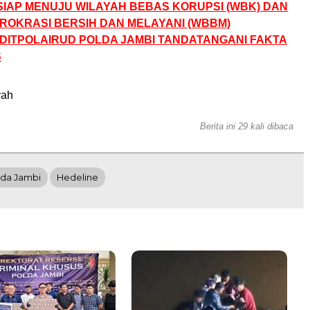
SIAP MENUJU WILAYAH BEBAS KORUPSI (WBK) DAN
IROKRASI BERSIH DAN MELAYANI (WBBM)
DITPOLAIRUD POLDA JAMBI TANDATANGANI FAKTA
S
yah
Berita ini 29 kali dibaca
lda Jambi
Hedeline