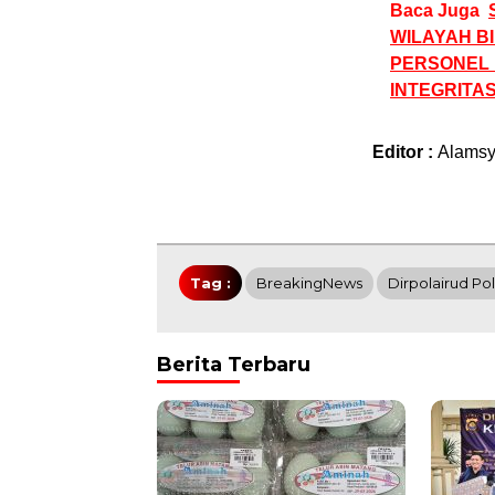
Baca Juga
WILAYAH B
PERSONEL 
INTEGRITA
Editor :
Alams
Tag :
BreakingNews
Dirpolairud Po
Berita Terbaru