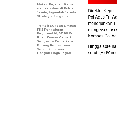
Mutasi Pejabat Utama
dan Kapolres di Polda
Direktur Kepol
Jambi, Sejumlah Jabatan
Strategis Berganti
Pol Agus Tri Wa
menerjunkan Tim
Terkait Dugaan Limbah
mengevakuasi w
PKS Pengabuan
Reguonal IV, PT.PN IV
Kombes Pol Agu
Bukit Kausar Cemari
Sungai Itu Cuma Kabar
Burung Perusahaan
Hingga sore har
Selalu Komitmen
surut. (Pid/Airu
Dengan Lingkungan