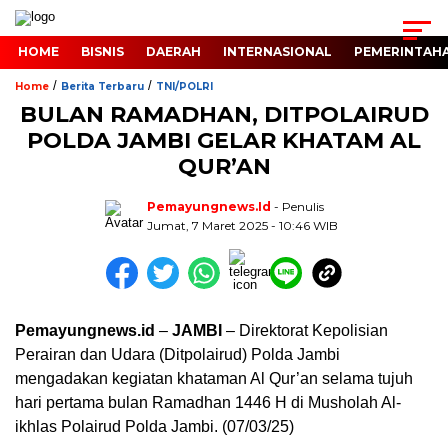
HOME
BISNIS
DAERAH
INTERNASIONAL
PEMERINTAH
/
/
Home
Berita Terbaru
TNI/POLRI
BULAN RAMADHAN, DITPOLAIRUD
POLDA JAMBI GELAR KHATAM AL
QUR’AN
Pemayungnews.id
- Penulis
Jumat, 7 Maret 2025 - 10:46 WIB
Pemayungnews.id
–
JAMBI
– Direktorat Kepolisian
Perairan dan Udara (Ditpolairud) Polda Jambi
mengadakan kegiatan khataman Al Qur’an selama tujuh
hari pertama bulan Ramadhan 1446 H di Musholah Al-
ikhlas Polairud Polda Jambi. (07/03/25)