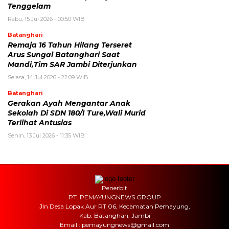
Tenggelam
Rabu, 15 Jul 2026 - 00:50 WIB
Batanghari
Remaja 16 Tahun Hilang Terseret
Arus Sungai Batanghari Saat
Mandi,Tim SAR Jambi Diterjunkan
Selasa, 14 Jul 2026 - 22:09 WIB
Batanghari
Gerakan Ayah Mengantar Anak
Sekolah Di SDN 180/I Ture,Wali Murid
Terlihat Antusias
Senin, 13 Jul 2026 - 11:35 WIB
Penerbit
PT. PEMAYUNGNEWS GROUP
Jln Desa Lopak Aur RT 06, Kecamatan Pemayung,
Kab. Batanghari, Jambi
Email : pemayungnews@gmail.com