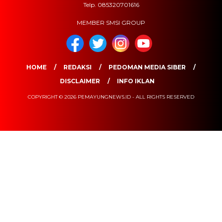
Telp. 085320701616
MEMBER SMSI GROUP
HOME
REDAKSI
PEDOMAN MEDIA SIBER
DISCLAIMER
INFO IKLAN
COPYRIGHT © 2026 PEMAYUNGNEWS.ID - ALL RIGHTS RESERVED