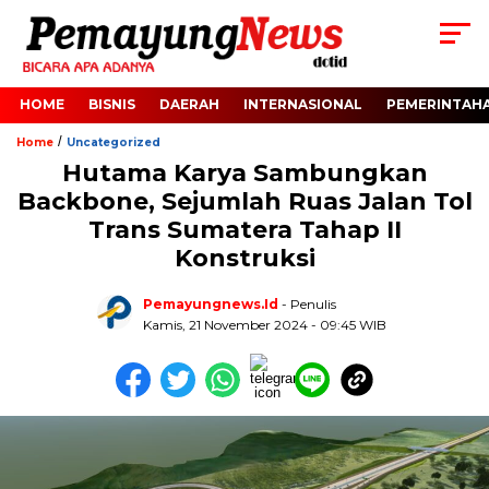
HOME
BISNIS
DAERAH
INTERNASIONAL
PEMERINTAH
/
Home
Uncategorized
Hutama Karya Sambungkan
Backbone, Sejumlah Ruas Jalan Tol
Trans Sumatera Tahap II
Konstruksi
Pemayungnews.id
- Penulis
Kamis, 21 November 2024 - 09:45 WIB