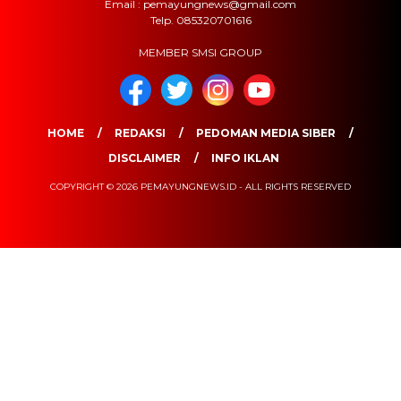
Email : pemayungnews@gmail.com
Telp. 085320701616
MEMBER SMSI GROUP
HOME
REDAKSI
PEDOMAN MEDIA SIBER
DISCLAIMER
INFO IKLAN
COPYRIGHT © 2026 PEMAYUNGNEWS.ID - ALL RIGHTS RESERVED