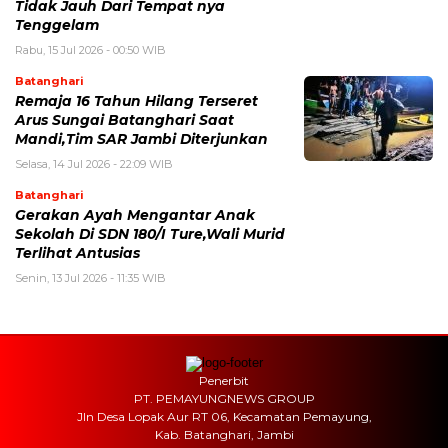
Tidak Jauh Dari Tempat nya
Tenggelam
Rabu, 15 Jul 2026 - 00:50 WIB
Batanghari
Remaja 16 Tahun Hilang Terseret
Arus Sungai Batanghari Saat
Mandi,Tim SAR Jambi Diterjunkan
Selasa, 14 Jul 2026 - 22:09 WIB
Batanghari
Gerakan Ayah Mengantar Anak
Sekolah Di SDN 180/I Ture,Wali Murid
Terlihat Antusias
Senin, 13 Jul 2026 - 11:35 WIB
Penerbit
PT. PEMAYUNGNEWS GROUP
Jln Desa Lopak Aur RT 06, Kecamatan Pemayung,
Kab. Batanghari, Jambi