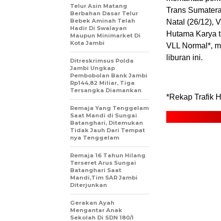
Telur Asin Matang
Trans Sumatera
Berbahan Dasar Telur
Bebek Aminah Telah
Natal (26/12), 
Hadir Di Swalayan
Hutama Karya t
Maupun Minimarket Di
Kota Jambi
VLL Normal*, m
liburan ini.
Ditreskrimsus Polda
Jambi Ungkap
Pembobolan Bank Jambi
Rp144,82 Miliar, Tiga
Tersangka Diamankan
*Rekap Trafik H
Remaja Yang Tenggelam
Saat Mandi di Sungai
Batanghari, Ditemukan
Tidak Jauh Dari Tempat
nya Tenggelam
Remaja 16 Tahun Hilang
Terseret Arus Sungai
Batanghari Saat
Mandi,Tim SAR Jambi
Diterjunkan
Gerakan Ayah
Mengantar Anak
Sekolah Di SDN 180/I