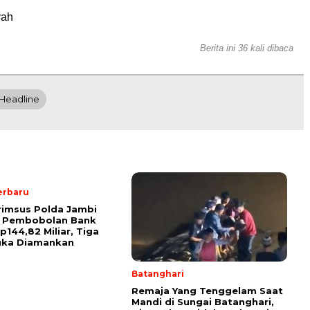
yah
Berita ini 36 kali dibaca
Headline
erbaru
rimsus Polda Jambi
 Pembobolan Bank
p144,82 Miliar, Tiga
gka Diamankan
Batanghari
Remaja Yang Tenggelam Saat
Mandi di Sungai Batanghari,