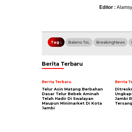
Editor :
Alams
Tag :
Baleno ToL
BreakingNews
Berita Terbaru
Berita Terbaru
Berita T
Telur Asin Matang Berbahan
Ditresk
Dasar Telur Bebek Aminah
Ungkap
Telah Hadir Di Swalayan
Jambi R
Maupun Minimarket Di Kota
Tersan
Jambi