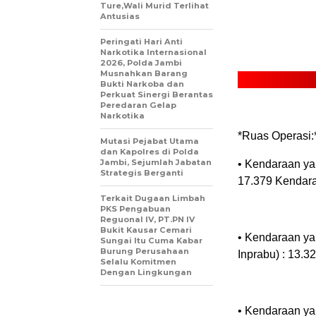
Ture,Wali Murid Terlihat
Antusias
Peringati Hari Anti
Narkotika Internasional
2026, Polda Jambi
Musnahkan Barang
Bukti Narkoba dan
Perkuat Sinergi Berantas
Peredaran Gelap
Narkotika
*Ruas Operasi:
Mutasi Pejabat Utama
dan Kapolres di Polda
Jambi, Sejumlah Jabatan
•⁠ ⁠Kendaraan y
Strategis Berganti
17.379 Kendara
Terkait Dugaan Limbah
PKS Pengabuan
Reguonal IV, PT.PN IV
Bukit Kausar Cemari
•⁠ ⁠Kendaraan y
Sungai Itu Cuma Kabar
Burung Perusahaan
Inprabu) : 13.
Selalu Komitmen
Dengan Lingkungan
•⁠ ⁠Kendaraan y