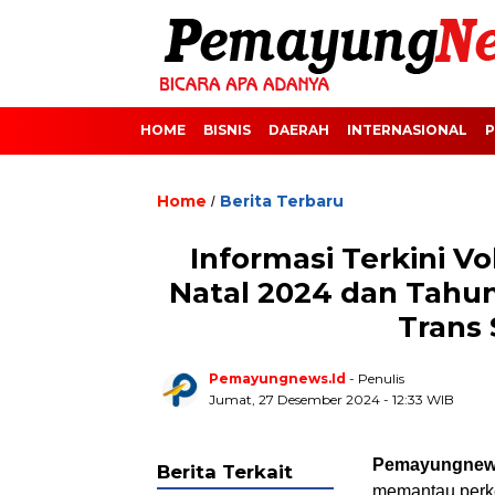
HOME
BISNIS
DAERAH
INTERNASIONAL
P
Home
Berita Terbaru
/
Informasi Terkini V
Natal 2024 dan Tahun 
Trans
Pemayungnews.id
- Penulis
Jumat, 27 Desember 2024 - 12:33 WIB
Pemayungnew
Berita Terkait
memantau perke