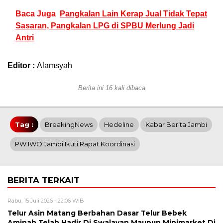
Baca Juga
Pangkalan Lain Kerap Jual Tidak Tepat
Sasaran, Pangkalan LPG di SPBU Merlung Jadi
Antri
Editor :
Alamsyah
Berita ini 16 kali dibaca
Tag :
BreakingNews
Hedeline
Kabar Berita Jambi
PW IWO Jambi Ikuti Rapat Koordinasi
BERITA TERKAIT
Rabu, 15 Juli 2026 - 22:06 WIB
Telur Asin Matang Berbahan Dasar Telur Bebek
Aminah Telah Hadir Di Swalayan Maupun Minimarket Di