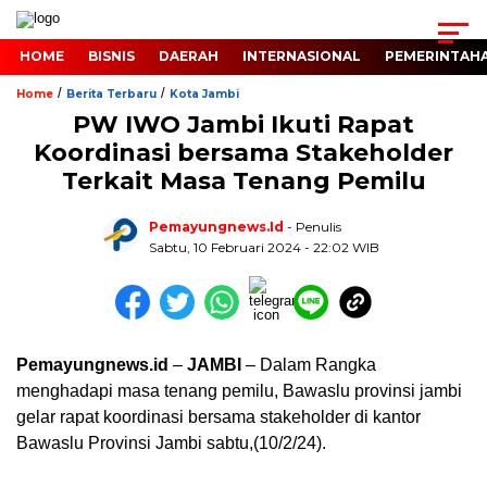
HOME
BISNIS
DAERAH
INTERNASIONAL
PEMERINTAH
/
/
Home
Berita Terbaru
Kota Jambi
PW IWO Jambi Ikuti Rapat
Koordinasi bersama Stakeholder
Terkait Masa Tenang Pemilu
Pemayungnews.id
- Penulis
Sabtu, 10 Februari 2024 - 22:02 WIB
Pemayungnews.id
–
JAMBI
– Dalam Rangka
menghadapi masa tenang pemilu, Bawaslu provinsi jambi
gelar rapat koordinasi bersama stakeholder di kantor
Bawaslu Provinsi Jambi sabtu,(10/2/24).