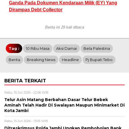
Ganda Pada Dokumen Kendaraan Milik (EY) Yang
Dirampas Debt Collector
Berita ini 29 kali dibaca
Tag :
10 Ribu Masa
Aksi Damai
Bela Palestina
Berita
Breaking News
Headline
Pj Bupati Tebo
BERITA TERKAIT
Rabu, 15 Juli 2026 - 22:06 WIB
Telur Asin Matang Berbahan Dasar Telur Bebek
Aminah Telah Hadir Di Swalayan Maupun Minimarket Di
Kota Jambi
Rabu, 15 Juli 2026 - 13:05 WIB
Ditreskrimsus Polda Jambi Ungkap Pembobolan Bank