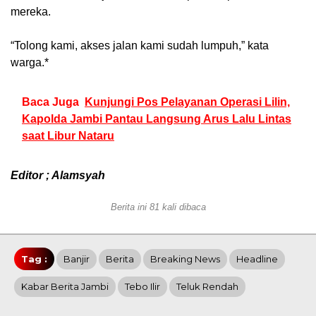
mereka.
“Tolong kami, akses jalan kami sudah lumpuh,” kata
warga.*
Baca Juga
Kunjungi Pos Pelayanan Operasi Lilin,
Kapolda Jambi Pantau Langsung Arus Lalu Lintas
saat Libur Nataru
Editor ; Alamsyah
Berita ini 81 kali dibaca
Tag :
Banjir
Berita
Breaking News
Headline
Kabar Berita Jambi
Tebo Ilir
Teluk Rendah