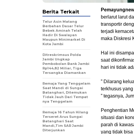
Pemayungnews
Berita Terkait
berlarut larut 
Telur Asin Matang
transportir de
Berbahan Dasar Telur
Bebek Aminah Telah
terjadi kemace
Hadir Di Swalayan
maka Diskresi K
Maupun Minimarket Di
Kota Jambi
Hal ini disamp
Ditreskrimsus Polda
Jambi Ungkap
saat dikonfirm
Pembobolan Bank Jambi
hari ini tidak 
Rp144,82 Miliar, Tiga
Tersangka Diamankan
” Dilarang kelu
Remaja Yang Tenggelam
Saat Mandi di Sungai
terkhusus yang
Batanghari, Ditemukan
” tegasnya, Jum
Tidak Jauh Dari Tempat
nya Tenggelam
Penghentian Mob
Remaja 16 Tahun Hilang
Terseret Arus Sungai
situasi dan kon
Batanghari Saat
parah di kawas
Mandi,Tim SAR Jambi
Diterjunkan
yang tidak bisa