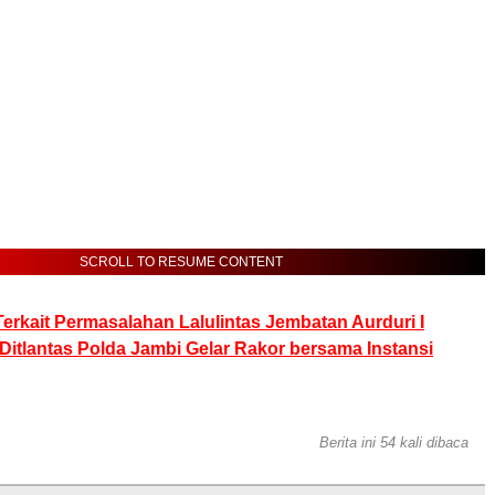
SCROLL TO RESUME CONTENT
Terkait Permasalahan Lalulintas Jembatan Aurduri I
Ditlantas Polda Jambi Gelar Rakor bersama Instansi
Berita ini 54 kali dibaca