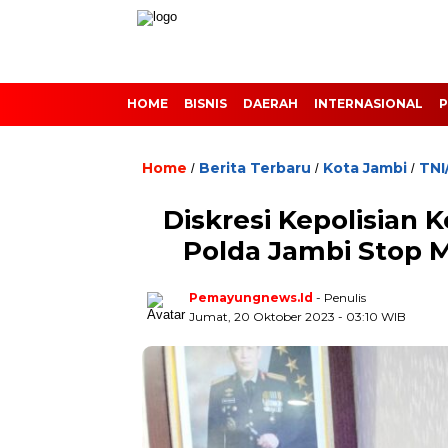
HOME
BISNIS
DAERAH
INTERNASIONAL
P
Home
Berita Terbaru
Kota Jambi
TNI
/
/
/
Diskresi Kepolisian 
Polda Jambi Stop M
Pemayungnews.id
- Penulis
Jumat, 20 Oktober 2023 - 03:10 WIB