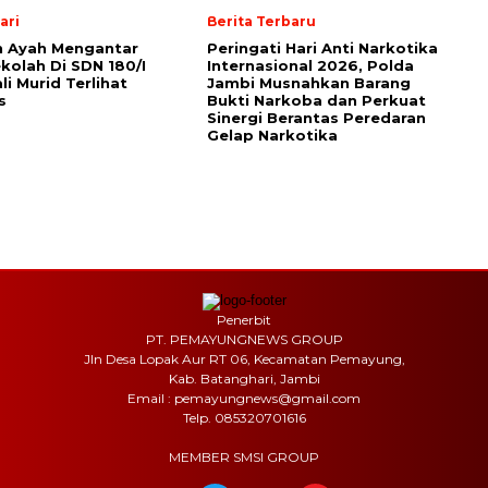
ari
Berita Terbaru
n Ayah Mengantar
Peringati Hari Anti Narkotika
kolah Di SDN 180/I
Internasional 2026, Polda
li Murid Terlihat
Jambi Musnahkan Barang
s
Bukti Narkoba dan Perkuat
Sinergi Berantas Peredaran
Gelap Narkotika
Penerbit
PT. PEMAYUNGNEWS GROUP
Jln Desa Lopak Aur RT 06, Kecamatan Pemayung,
Kab. Batanghari, Jambi
Email : pemayungnews@gmail.com
Telp. 085320701616
MEMBER SMSI GROUP