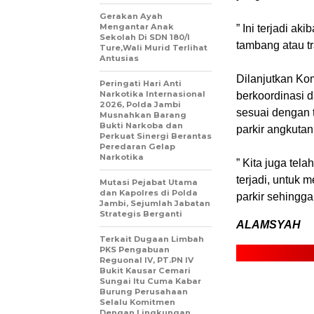
Gerakan Ayah
Mengantar Anak
” Ini terjadi a
Sekolah Di SDN 180/I
tambang atau t
Ture,Wali Murid Terlihat
Antusias
Dilanjutkan Ko
Peringati Hari Anti
Narkotika Internasional
berkoordinasi 
2026, Polda Jambi
sesuai dengan 
Musnahkan Barang
Bukti Narkoba dan
parkir angkutan
Perkuat Sinergi Berantas
Peredaran Gelap
Narkotika
” Kita juga te
terjadi, untuk
Mutasi Pejabat Utama
dan Kapolres di Polda
parkir sehingga
Jambi, Sejumlah Jabatan
Strategis Berganti
ALAMSYAH
Terkait Dugaan Limbah
PKS Pengabuan
Reguonal IV, PT.PN IV
Bukit Kausar Cemari
Sungai Itu Cuma Kabar
Burung Perusahaan
Selalu Komitmen
Dengan Lingkungan