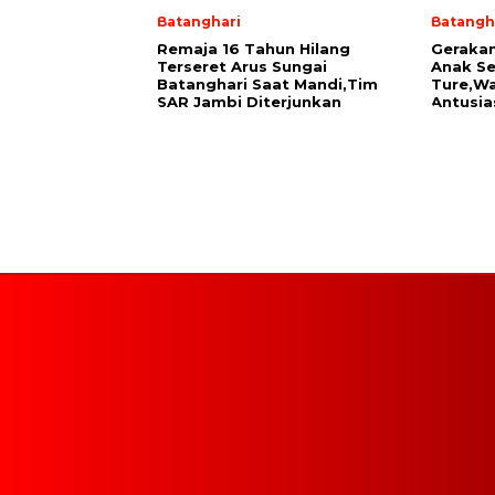
Batanghari
Batangh
Remaja 16 Tahun Hilang
Geraka
Terseret Arus Sungai
Anak Se
Batanghari Saat Mandi,Tim
Ture,Wa
SAR Jambi Diterjunkan
Antusia