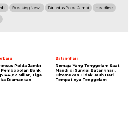
mbi
Breaking News
Dirlantas Polda Jambi
Headline
erbaru
Batanghari
rimsus Polda Jambi
Remaja Yang Tenggelam Saat
 Pembobolan Bank
Mandi di Sungai Batanghari,
p144,82 Miliar, Tiga
Ditemukan Tidak Jauh Dari
gka Diamankan
Tempat nya Tenggelam