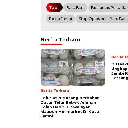
Tag :
Batu Bara
Bidhumas Polda Ja
Polda Jambi
Stop Oprasional Batu Bara
Berita Terbaru
Berita T
Ditresk
Ungkap
Jambi R
Tersan
Berita Terbaru
Telur Asin Matang Berbahan
Dasar Telur Bebek Aminah
Telah Hadir Di Swalayan
Maupun Minimarket Di Kota
Jambi