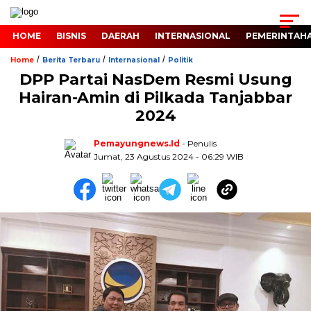
HOME
BISNIS
DAERAH
INTERNASIONAL
PEMERINTAH
/
/
/
Home
Berita Terbaru
Internasional
Politik
DPP Partai NasDem Resmi Usung
Hairan-Amin di Pilkada Tanjabbar
2024
Pemayungnews.id
- Penulis
Jumat, 23 Agustus 2024 - 06:29 WIB