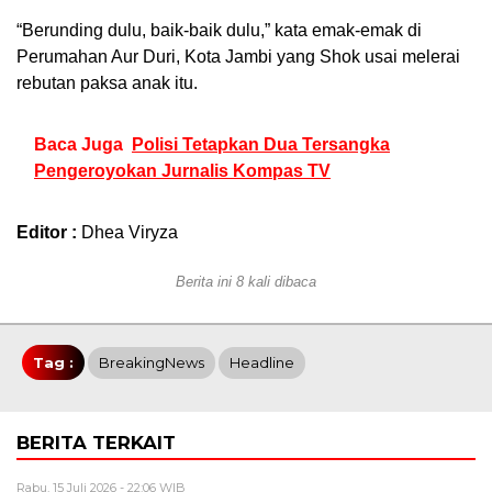
“Berunding dulu, baik-baik dulu,” kata emak-emak di
Perumahan Aur Duri, Kota Jambi yang Shok usai melerai
rebutan paksa anak itu.
Baca Juga
Polisi Tetapkan Dua Tersangka
Pengeroyokan Jurnalis Kompas TV
Editor :
Dhea Viryza
Berita ini 8 kali dibaca
Tag :
BreakingNews
Headline
BERITA TERKAIT
Rabu, 15 Juli 2026 - 22:06 WIB