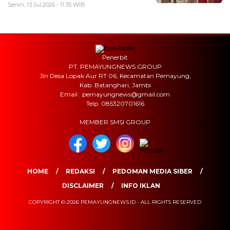
Senin, 13 Jul 2026 - 11:35 WIB
Penerbit
PT. PEMAYUNGNEWS GROUP
Jln Desa Lopak Aur RT 06, Kecamatan Pemayung,
Kab. Batanghari, Jambi
Email : pemayungnews@gmail.com
Telp. 085320701616
MEMBER SMSI GROUP
HOME
REDAKSI
PEDOMAN MEDIA SIBER
DISCLAIMER
INFO IKLAN
COPYRIGHT © 2026 PEMAYUNGNEWS.ID - ALL RIGHTS RESERVED