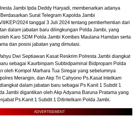
lresta Jambi Ipda Deddy Haryadi, membenarkan adanya
t Berdasarkan Surat Telegram Kapolda Jambi
II/KEP/2024 tanggal 3 Juli 2024 tentang pemberhentian dari
an dalam jabatan baru dilingkungan Polda Jambi, yang
i oleh Karo SDM Polda Jambi Kombes Maulana Hamdan serta
ama dan posisi jabatan yang dimutasi.
ahyu Dwi Septiawan Kasat Reskrim Polresta Jambi diangkat
baru sebagai Kaurbinpam Subbidpaminal Bidpropam Polda
an oleh Kompol Marhara Tua Siregar yang sebelumnya
olres Merangin, dan Akp Tri Cahyono Ps.Kasat Intelkam
diangkat dalam jabatan baru sebagai Ps Kanit 1 Subdit 1
lda Jambi digantikan oleh Akp Adyama Baruna Pratama yang
jabat Ps.Kanit 1 Subdit 1 Ditintelkam Polda Jambi.
ADVERTISEMENT