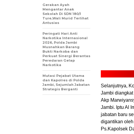
Gerakan Ayah
Mengantar Anak
Sekolah Di SDN 180/I
Ture,Wali Murid Terlihat
Antusias
Peringati Hari Anti
Narkotika Internasional
2026, Polda Jambi
Musnahkan Barang
Bukti Narkoba dan
Perkuat Sinergi Berantas
Peredaran Gelap
Narkotika
Mutasi Pejabat Utama
dan Kapolres di Polda
Jambi, Sejumlah Jabatan
Selanjutnya, K
Strategis Berganti
Jambi diangkat
Akp Marwiyans
Jambi. Iptu Al 
jabatan baru se
digantikan ole
Ps.Kapolsek Da