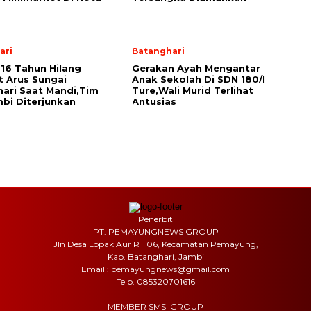
ari
Batanghari
16 Tahun Hilang
Gerakan Ayah Mengantar
t Arus Sungai
Anak Sekolah Di SDN 180/I
ari Saat Mandi,Tim
Ture,Wali Murid Terlihat
bi Diterjunkan
Antusias
Penerbit
PT. PEMAYUNGNEWS GROUP
Jln Desa Lopak Aur RT 06, Kecamatan Pemayung,
Kab. Batanghari, Jambi
Email : pemayungnews@gmail.com
Telp. 085320701616
MEMBER SMSI GROUP