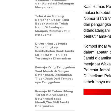
dan Apresiasi Dukungan
Kasi Humas Po
Masyarakat
mutasi tersebu
Telur Asin Matang
Nomor:ST/767/V
Berbahan Dasar Telur
Bebek Aminah Telah
dan pengangkat
Hadir Di Swalayan
ditandatangan
Maupun Minimarket Di
Kota Jambi
berikut nama-n
Ditreskrimsus Polda
Kompol Indar W
Jambi Ungkap
Pembobolan Bank Jambi
dalam jabatan 
Rp144,82 Miliar, Tiga
Jambi digantik
Tersangka Diamankan
menjabat Wakap
Remaja Yang Tenggelam
Polresta Jambi 
Saat Mandi di Sungai
Batanghari, Ditemukan
Ditintelkam Po
Tidak Jauh Dari Tempat
sebelumnya men
nya Tenggelam
Remaja 16 Tahun Hilang
Terseret Arus Sungai
Batanghari Saat
Mandi,Tim SAR Jambi
Diterjunkan