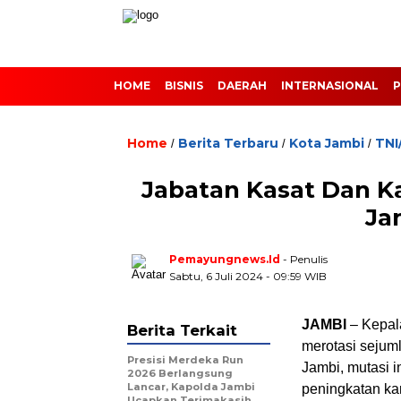
HOME
BISNIS
DAERAH
INTERNASIONAL
P
Home
Berita Terbaru
Kota Jambi
TNI
/
/
/
Jabatan Kasat Dan K
Ja
Pemayungnews.id
- Penulis
Sabtu, 6 Juli 2024 - 09:59 WIB
JAMBI
– Kepala
Berita Terkait
merotasi sejum
Presisi Merdeka Run
Jambi, mutasi 
2026 Berlangsung
Lancar, Kapolda Jambi
peningkatan kar
Ucapkan Terimakasih