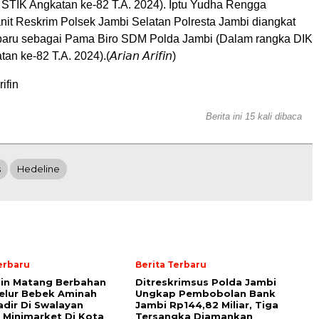
 STIK Angkatan ke-82 T.A. 2024). Iptu Yudha Rengga
it Reskrim Polsek Jambi Selatan Polresta Jambi diangkat
baru sebagai Pama Biro SDM Polda Jambi (Dalam rangka DIK
ke-82 T.A. 2024).(𝘈𝘳𝘪𝘢𝘯 𝘈𝘳𝘪𝘧𝘪𝘯)
ifin
Berita ini 15 kali dibaca
s
Hedeline
erbaru
Berita Terbaru
sin Matang Berbahan
Ditreskrimsus Polda Jambi
elur Bebek Aminah
Ungkap Pembobolan Bank
adir Di Swalayan
Jambi Rp144,82 Miliar, Tiga
Minimarket Di Kota
Tersangka Diamankan