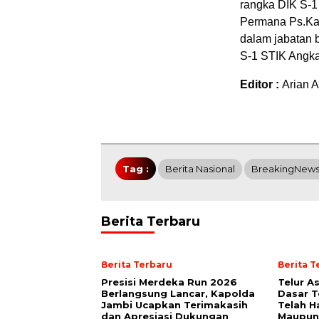
rangka DIK S-1
Permana Ps.Kan
dalam jabatan 
S-1 STIK Angkatan 
Editor :
Arian Ar
Tag :
Berita Nasional
BreakingNew
Berita Terbaru
Berita Terbaru
Berita T
Presisi Merdeka Run 2026
Telur A
Berlangsung Lancar, Kapolda
Dasar T
Jambi Ucapkan Terimakasih
Telah H
dan Apresiasi Dukungan
Maupun 