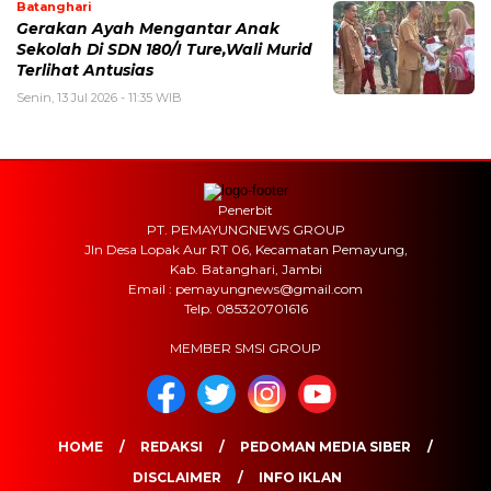
Batanghari
Gerakan Ayah Mengantar Anak
Sekolah Di SDN 180/I Ture,Wali Murid
Terlihat Antusias
Senin, 13 Jul 2026 - 11:35 WIB
Penerbit
PT. PEMAYUNGNEWS GROUP
Jln Desa Lopak Aur RT 06, Kecamatan Pemayung,
Kab. Batanghari, Jambi
Email : pemayungnews@gmail.com
Telp. 085320701616
MEMBER SMSI GROUP
HOME
REDAKSI
PEDOMAN MEDIA SIBER
DISCLAIMER
INFO IKLAN