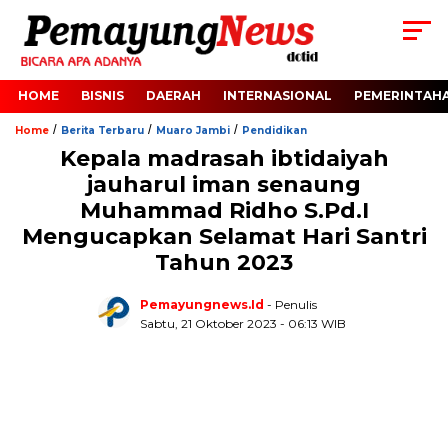
HOME
BISNIS
DAERAH
INTERNASIONAL
PEMERINTAH
/
/
/
Home
Berita Terbaru
Muaro Jambi
Pendidikan
Kepala madrasah ibtidaiyah
jauharul iman senaung
Muhammad Ridho S.Pd.I
Mengucapkan Selamat Hari Santri
Tahun 2023
Pemayungnews.id
- Penulis
Sabtu, 21 Oktober 2023 - 06:13 WIB