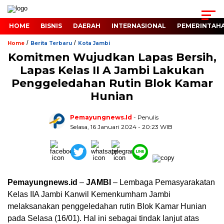
HOME
BISNIS
DAERAH
INTERNASIONAL
PEMERINTAH
/
/
Home
Berita Terbaru
Kota Jambi
Komitmen Wujudkan Lapas Bersih,
Lapas Kelas II A Jambi Lakukan
Penggeledahan Rutin Blok Kamar
Hunian
Pemayungnews.id
- Penulis
Selasa, 16 Januari 2024 - 20:23 WIB
Pemayungnews.id
–
JAMBI
– Lembaga Pemasyarakatan
Kelas IIA Jambi Kanwil Kemenkumham Jambi
melaksanakan penggeledahan rutin Blok Kamar Hunian
pada Selasa (16/01). Hal ini sebagai tindak lanjut atas