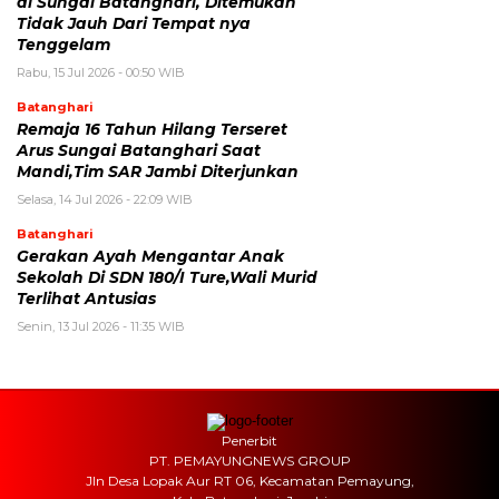
di Sungai Batanghari, Ditemukan
Tidak Jauh Dari Tempat nya
Tenggelam
Rabu, 15 Jul 2026 - 00:50 WIB
Batanghari
Remaja 16 Tahun Hilang Terseret
Arus Sungai Batanghari Saat
Mandi,Tim SAR Jambi Diterjunkan
Selasa, 14 Jul 2026 - 22:09 WIB
Batanghari
Gerakan Ayah Mengantar Anak
Sekolah Di SDN 180/I Ture,Wali Murid
Terlihat Antusias
Senin, 13 Jul 2026 - 11:35 WIB
Penerbit
PT. PEMAYUNGNEWS GROUP
Jln Desa Lopak Aur RT 06, Kecamatan Pemayung,