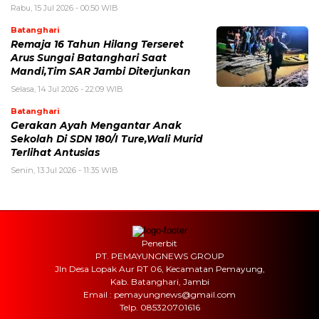
Rabu, 15 Jul 2026 - 00:50 WIB
Batanghari
Remaja 16 Tahun Hilang Terseret
Arus Sungai Batanghari Saat
Mandi,Tim SAR Jambi Diterjunkan
Selasa, 14 Jul 2026 - 22:09 WIB
Batanghari
Gerakan Ayah Mengantar Anak
Sekolah Di SDN 180/I Ture,Wali Murid
Terlihat Antusias
Senin, 13 Jul 2026 - 11:35 WIB
Penerbit
PT. PEMAYUNGNEWS GROUP
Jln Desa Lopak Aur RT 06, Kecamatan Pemayung,
Kab. Batanghari, Jambi
Email : pemayungnews@gmail.com
Telp. 085320701616