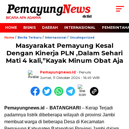
HOME
BISNIS
DAERAH
INTERNASIONAL
PEMERINTAH
/
/
/
Home
Berita Terbaru
Internasional
Uncategorized
Masyarakat Pemayung Kesal
Dengan Kinerja PLN ,Dalam Sehari
Mati 4 kali,”Kayak Minum Obat Aja
Pemayungnews.id
- Penulis
Jumat, 11 Oktober 2024 - 16:49 WIB
Pemayungnews.id
–
BATANGHARI
– Kerap Terjadi
padamnya listrik dibeberapa wilayah di provinsi Jambi
membuat warga di beberapa Desa di Kecamatan
Pemayung Kabupaten Batanghari Provinsi Jambi dalam