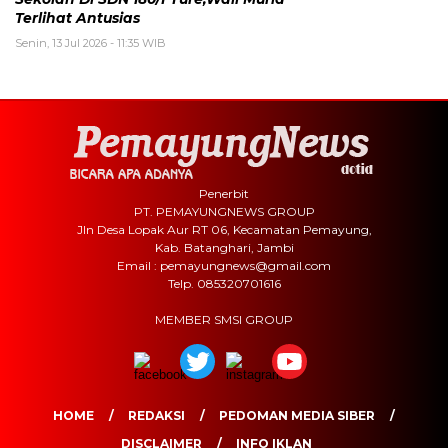
Terlihat Antusias
Senin, 13 Jul 2026 - 11:35 WIB
Penerbit
PT. PEMAYUNGNEWS GROUP
Jln Desa Lopak Aur RT 06, Kecamatan Pemayung,
Kab. Batanghari, Jambi
Email : pemayungnews@gmail.com
Telp. 085320701616
MEMBER SMSI GROUP
HOME
REDAKSI
PEDOMAN MEDIA SIBER
DISCLAIMER
INFO IKLAN