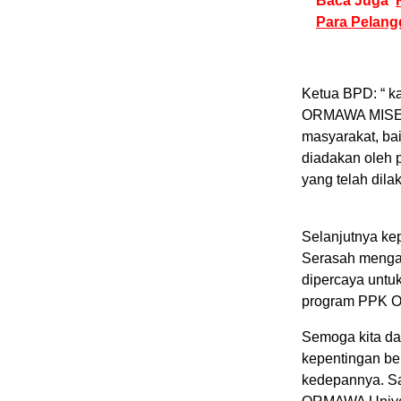
Baca Juga
Para Pelang
Ketua BPD: “ k
ORMAWA MISETA 
masyarakat, bai
diadakan oleh
yang telah dil
Selanjutnya ke
Serasah mengat
dipercaya untuk
program PPK O
Semoga kita da
kepentingan be
kedepannya. Sa