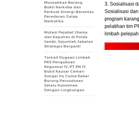
Musnahkan Barang
3. Sosialisasi 
Bukti Narkoba dan
Sosialisasi da
Perkuat Sinergi Berantas
Peredaran Gelap
program karang
Narkotika
pelatihan tim
Mutasi Pejabat Utama
limbah pelepah 
dan Kapolres di Polda
Jambi, Sejumlah Jabatan
Strategis Berganti
Terkait Dugaan Limbah
PKS Pengabuan
Reguonal IV, PT.PN IV
Bukit Kausar Cemari
Sungai Itu Cuma Kabar
Burung Perusahaan
Selalu Komitmen
Dengan Lingkungan