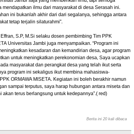
itas Jambi saja yang memberikan ilmu, tapi semoga
 mendapatkan ilmu dari masyarakat di desa Serasah ini.
an ini bukanlah akhir dari dari segalanya, sehingga antara
at tetap terjalin silaturahmi”.
y Effran, S.P, M.Si selaku dosen pembimbing Tim PPK
 Universitas Jambi juga menyampaikan. “Program ini
 meningkatkan kesadaran dan kemandirian desa, agar program
njutkan untuk meningkatkan perekonomian desa, Saya ucapkan
ada masyarakat dan perangkat desa yang telah ikut serta
nya program ini sekaligus ikut membina mahasiswa-
 PPK ORMAWA MISETA. Kegiatan ini boleh berakhir namun
gan sampai terputus, saya harap hubungan antara miseta dan
i akan terus berlangsung untuk kedepannya”.( red)
Berita ini 20 kali dibaca