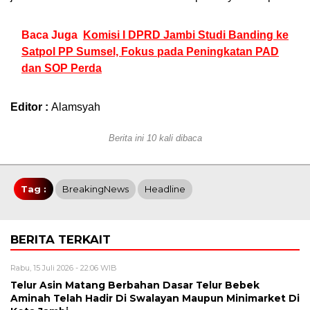
Baca Juga
Komisi I DPRD Jambi Studi Banding ke
Satpol PP Sumsel, Fokus pada Peningkatan PAD
dan SOP Perda
Editor :
Alamsyah
Berita ini 10 kali dibaca
Tag :
BreakingNews
Headline
BERITA TERKAIT
Rabu, 15 Juli 2026 - 22:06 WIB
Telur Asin Matang Berbahan Dasar Telur Bebek
Aminah Telah Hadir Di Swalayan Maupun Minimarket Di