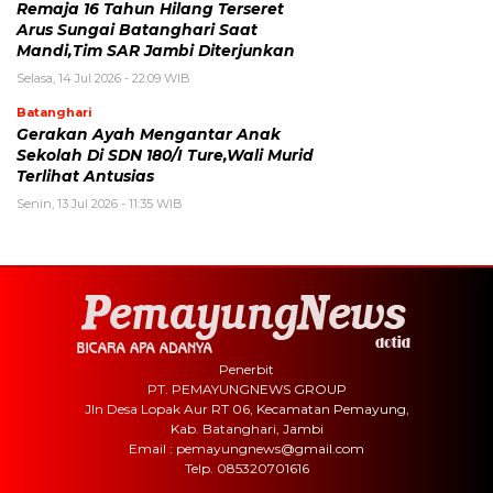
Remaja 16 Tahun Hilang Terseret
Arus Sungai Batanghari Saat
Mandi,Tim SAR Jambi Diterjunkan
Selasa, 14 Jul 2026 - 22:09 WIB
Batanghari
Gerakan Ayah Mengantar Anak
Sekolah Di SDN 180/I Ture,Wali Murid
Terlihat Antusias
Senin, 13 Jul 2026 - 11:35 WIB
Penerbit
PT. PEMAYUNGNEWS GROUP
Jln Desa Lopak Aur RT 06, Kecamatan Pemayung,
Kab. Batanghari, Jambi
Email : pemayungnews@gmail.com
Telp. 085320701616