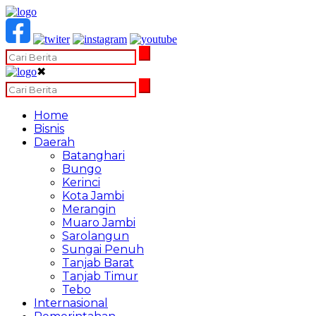
✖
Home
Bisnis
Daerah
Batanghari
Bungo
Kerinci
Kota Jambi
Merangin
Muaro Jambi
Sarolangun
Sungai Penuh
Tanjab Barat
Tanjab Timur
Tebo
Internasional