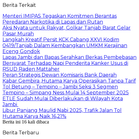
Berita Terkait
Menteri IMIPAS Tegaskan Komitmen Berantas
Peredaran Narkotika di Lapas dan Rutan
Aksi Nyata untuk Rakyat, Golkar Tanjab Barat Gelar
Pasar Murah
Langkah Kreatif Persit KCK Cabang XXVI Kodim
0419/Tanjab Dalam Kembangkan UMKM Kerajinan
Eceng Gondok
Lapas Jambi dan Bapas Serahkan Berkas Pembebasan
Bersyarat Terhadap Napi Penderita Kanker Usus di
RSUD Raden Mattaher
Peran Strategis Dewan Komisaris Bank Daerah
Kabar Gembira ,Hutama Karya Operasikan Tanpa Tarif
Tol Betung – Tempino – Jambi Seksi 3 Segmen
Tempino – Simpang Ness Mulai 14 September 2025
ETLE Sudah Mulai Diberlakukan di Wilayah Kota
Jambi
Libur Panjang Maulid Nabi 2025, Trafik Jalan Tol
Hutama Karya Naik 16,21%
Berita ini 16 kali dibaca
Berita Terbaru