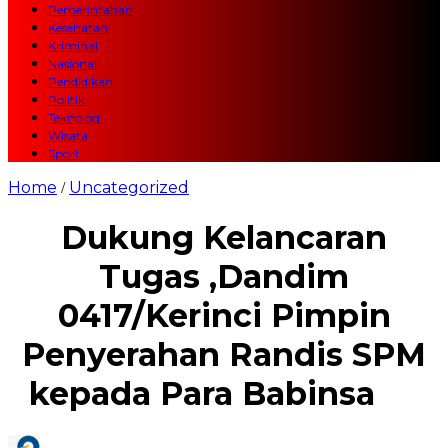
Pemerintahan
Kesehatan
Kriminal
Nasional
Pendidikan
Politik
Teknologi
Wisata
Sport
Home
Uncategorized
/
Dukung Kelancaran
Tugas ,Dandim
0417/Kerinci Pimpin
Penyerahan Randis SPM
kepada Para Babinsa