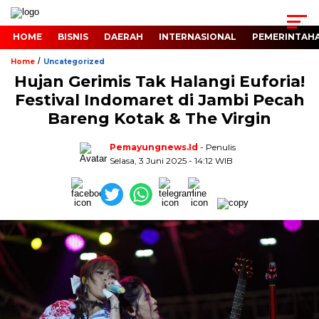
HOME
BISNIS
DAERAH
INTERNASIONAL
PEMERINTAH
/
Home
Uncategorized
Hujan Gerimis Tak Halangi Euforia!
Festival Indomaret di Jambi Pecah
Bareng Kotak & The Virgin
Pemayungnews.id
- Penulis
Selasa, 3 Juni 2025 - 14:12 WIB