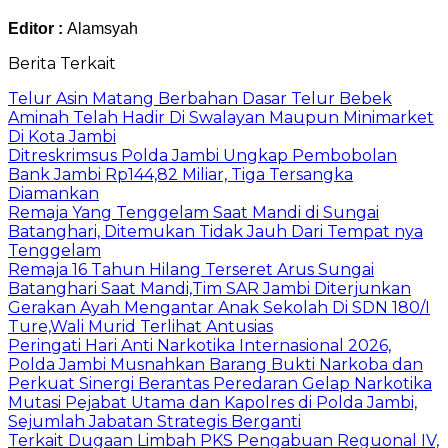
Editor :
Alamsyah
Berita Terkait
Telur Asin Matang Berbahan Dasar Telur Bebek
Aminah Telah Hadir Di Swalayan Maupun Minimarket
Di Kota Jambi
Ditreskrimsus Polda Jambi Ungkap Pembobolan
Bank Jambi Rp144,82 Miliar, Tiga Tersangka
Diamankan
Remaja Yang Tenggelam Saat Mandi di Sungai
Batanghari, Ditemukan Tidak Jauh Dari Tempat nya
Tenggelam
Remaja 16 Tahun Hilang Terseret Arus Sungai
Batanghari Saat Mandi,Tim SAR Jambi Diterjunkan
Gerakan Ayah Mengantar Anak Sekolah Di SDN 180/I
Ture,Wali Murid Terlihat Antusias
Peringati Hari Anti Narkotika Internasional 2026,
Polda Jambi Musnahkan Barang Bukti Narkoba dan
Perkuat Sinergi Berantas Peredaran Gelap Narkotika
Mutasi Pejabat Utama dan Kapolres di Polda Jambi,
Sejumlah Jabatan Strategis Berganti
Terkait Dugaan Limbah PKS Pengabuan Reguonal IV,