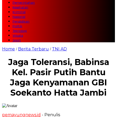
Pemerintahan
Kesehatan
Kriminal
Nasional
Pendidikan
Politik
Teknologi
Wisata
Sport
Home
Berita Terbaru
TNI AD
/
/
Jaga Toleransi, Babinsa
Kel. Pasir Putih Bantu
Jaga Kenyamanan GBI
Soekanto Hatta Jambi
pemayungnews.id
- Penulis