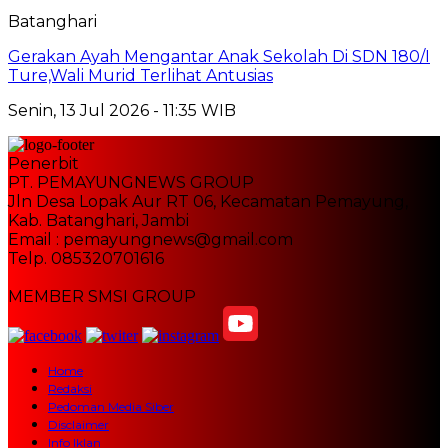
Batanghari
Gerakan Ayah Mengantar Anak Sekolah Di SDN 180/I
Ture,Wali Murid Terlihat Antusias
Senin, 13 Jul 2026 - 11:35 WIB
Penerbit
PT. PEMAYUNGNEWS GROUP
Jln Desa Lopak Aur RT 06, Kecamatan Pemayung,
Kab. Batanghari, Jambi
Email : pemayungnews@gmail.com
Telp. 085320701616
MEMBER SMSI GROUP
Home
Redaksi
Pedoman Media Siber
Disclaimer
Info Iklan