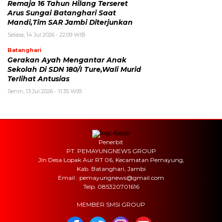
Remaja 16 Tahun Hilang Terseret
Arus Sungai Batanghari Saat
Mandi,Tim SAR Jambi Diterjunkan
Selasa, 14 Jul 2026 - 22:09 WIB
Batanghari
Gerakan Ayah Mengantar Anak
Sekolah Di SDN 180/I Ture,Wali Murid
Terlihat Antusias
Senin, 13 Jul 2026 - 11:35 WIB
Penerbit
PT. PEMAYUNGNEWS GROUP
Jln Desa Lopak Aur RT 06, Kecamatan Pemayung,
Kab. Batanghari, Jambi
Email : pemayungnews@gmail.com
Telp. 085320701616
MEMBER SMSI GROUP